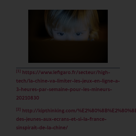
[1]
https://www.lefigaro.fr/secteur/high-
tech/la-chine-va-limiter-les-jeux-en-ligne-a-
3-heures-par-semaine-pour-les-mineurs-
20210830
[2]
http://kipthinking.com/%E2%80%8B%E2%80%8B
des-jeunes-aux-ecrans-et-si-la-france-
sinspirait-de-la-chine/