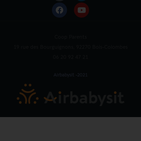
Coop Parents
19 rue des Bourguignons, 92270 Bois-Colombes
06 20 92 47 21
Airbabysit -2021