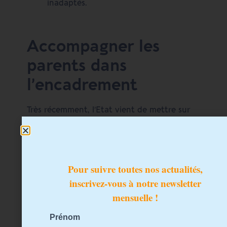
inadaptés.
Accompagner les
parents dans
l’encadrement
Très récemment, l’Etat vient de mettre sur
pied un site pour accompagner les parents
dans la mise en œuvre de ces mesures,
associé à une campagne de sensibilisation :
comment installer le contrôle parental sur
vos ordinateurs et consoles, paramétrer le
filtrage de certains contenus sur les réseaux
sociaux ou encore limiter le temps
d’écran ?
https://jeprotegemonenfant.gouv.fr/