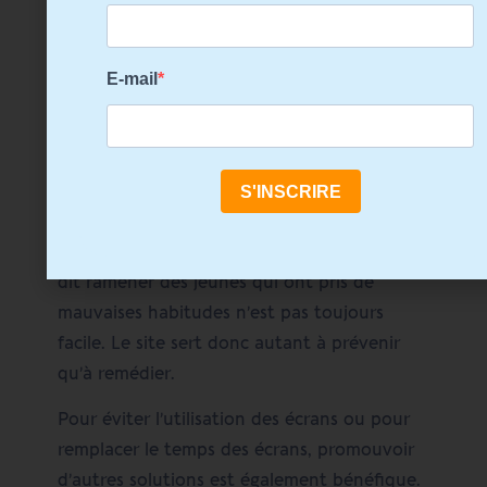
Un quizz sur la situation familiale (âges des
enfants, équipement en écran, utilisation…)
permet d’orienter les parents sur les mesures
à prendre ; certaines sont techniques donc
relativement simples à installer, comme le
contrôle parental. D’autres visent le
comportement des enfants et des
parents et « redresser la barre », autrement
dit ramener des jeunes qui ont pris de
mauvaises habitudes n’est pas toujours
facile. Le site sert donc autant à prévenir
qu’à remédier.
Pour éviter l’utilisation des écrans ou pour
remplacer le temps des écrans, promouvoir
d’autres solutions est également bénéfique.